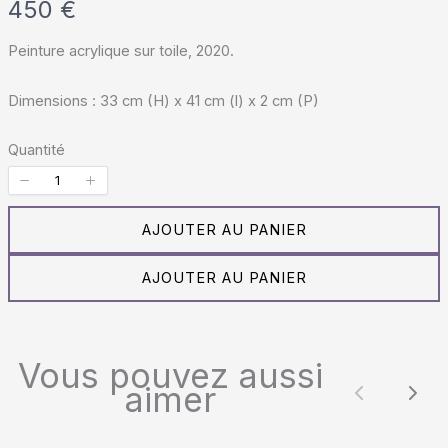
M
450 €
a
Peinture acrylique sur toile, 2020.
i
Dimensions : 33 cm (H) x 41 cm (l) x 2 cm (P)
n
t
Quantité
e
n
AJOUTER AU PANIER
a
AJOUTER AU PANIER
n
t
Vous pouvez aussi
aimer
Précéde
Sui