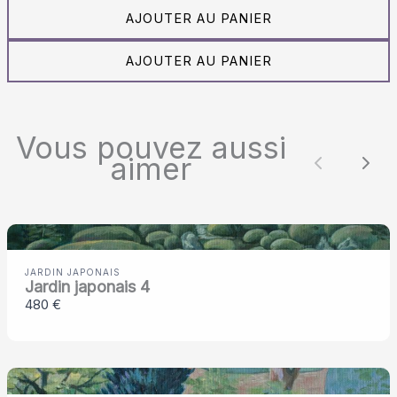
n
AJOUTER AU PANIER
a
AJOUTER AU PANIER
n
t
Vous pouvez aussi
aimer
Précéde
Sui
JARDIN JAPONAIS
Jardin japonais 4
480 €