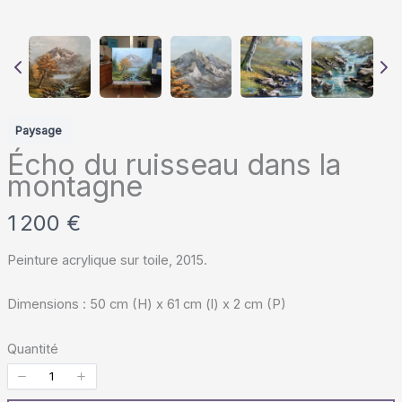
Paysage
Écho du ruisseau dans la
montagne
M
1 200 €
a
Peinture acrylique sur toile, 2015.
i
Dimensions : 50 cm (H) x 61 cm (l) x 2 cm (P)
n
t
Quantité
e