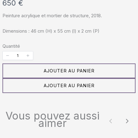
M
650 €
a
Peinture acrylique et mortier de structure, 2018.
i
Dimensions : 46 cm (H) x 55 cm (l) x 2 cm (P)
n
t
Quantité
e
n
AJOUTER AU PANIER
a
AJOUTER AU PANIER
n
t
Vous pouvez aussi
aimer
Précéde
Sui