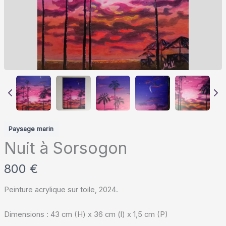
Paysage marin
Nuit à Sorsogon
M
800 €
a
Peinture acrylique sur toile, 2024.
i
Dimensions : 43 cm (H) x 36 cm (l) x 1,5 cm (P)
n