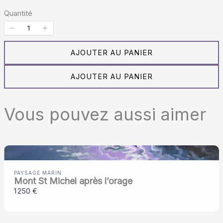
t
Quantité
e
n
AJOUTER AU PANIER
a
AJOUTER AU PANIER
n
t
Vous pouvez aussi aimer
PAYSAGE MARIN
Mont St Michel après l’orage
1 250 €